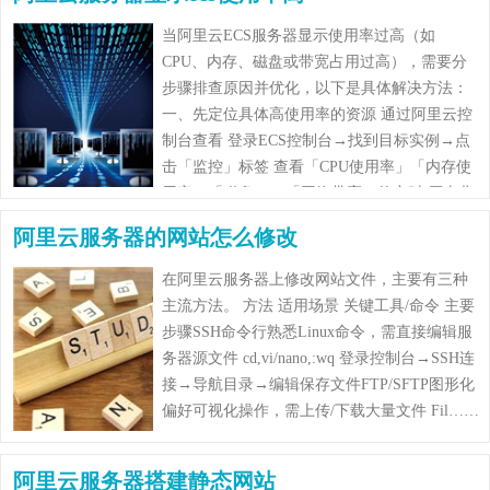
当阿里云ECS服务器显示使用率过高（如
CPU、内存、磁盘或带宽占用过高），需要分
步骤排查原因并优化，以下是具体解决方法：
一、先定位具体高使用率的资源 通过阿里云控
制台查看 登录ECS控制台→找到目标实例→点
击「监控」标签 查看「CPU使用率」「内存使
用率」「磁盘IO」「网络带宽」的实时/历史曲
线，确定是哪项资源占用过高 重点关……
阿里云服务器的网站怎么修改
在阿里云服务器上修改网站文件，主要有三种
主流方法。 方法 适用场景 关键工具/命令 主要
步骤 ​​SSH命令行​​ 熟悉Linux命令，需直接编辑服
务器源文件 cd,vi/nano,:wq 登录控制台→SSH连
接→导航目录→编辑保存文件 ​​FTP/SFTP图形化​​
偏好可视化操作，需上传/下载大量文件 Fil……
阿里云服务器搭建静态网站