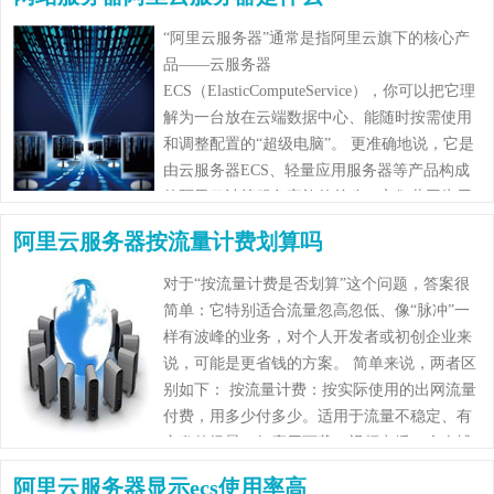
“阿里云服务器”通常是指阿里云旗下的核心产
品——云服务器
ECS（ElasticComputeService），你可以把它理
解为一台放在云端数据中心、能随时按需使用
和调整配置的“超级电脑”。 更准确地说，它是
由云服务器ECS、轻量应用服务器等产品构成
的阿里云计算服务家族的总称，它们共同为用
户提供网站托管、应用部署等云计算能力。
阿里云服务器按流量计费划算吗
……
对于“按流量计费是否划算”这个问题，答案很
简单：它特别适合流量忽高忽低、像“脉冲”一
样有波峰的业务，对个人开发者或初创企业来
说，可能是更省钱的方案。 简单来说，两者区
别如下： 按流量计费：按实际使用的出网流量
付费，用多少付多少。适用于流量不稳定、有
突发的场景（如应用下载、视频点播、个人博
客）。 按固定带宽计费：预先购买一……
阿里云服务器显示ecs使用率高