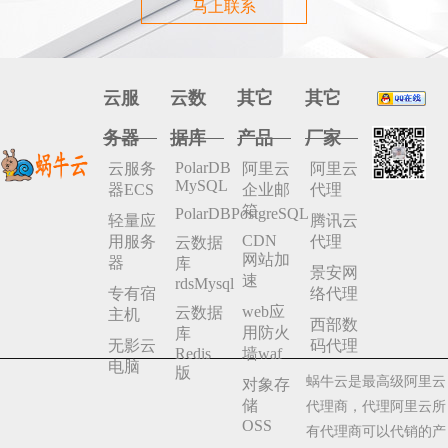
马上联系
云服
云数
其它
其它
务器
据库
产品
厂家
PolarDB
云服务
阿里云
阿里云
MySQL
器ECS
企业邮
代理
箱
PolarDBPostgreSQL
轻量应
腾讯云
CDN
用服务
代理
云数据
网站加
器
库
景安网
速
rdsMysql
专有宿
络代理
web应
云数据
主机
西部数
用防火
库
无影云
码代理
Redis
墙waf
电脑
版
蜗牛云是最高级阿里云
对象存
储
代理商，代理阿里云所
OSS
有代理商可以代销的产