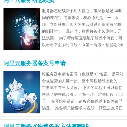
服务器忘记续费不用太担心，但补救是场“与时
间的赛跑”。简单来说，核心原则是：一旦发
现，立即续费。因为阿里云对过期资源有严格
的倒计时，一旦超时，数据将被永久删除，无
法找回。 为了帮你更直观地了解整个流程，可
以看看下面的时间线： ⏳第一阶段：预警期(到
期前) 在服务器到期前，阿里云会通过短信、邮
件等方式提……
阿里云服务器备案号申请
给服务器申请备案号（也就是ICP备案）是网站
合规运营的关键一步。整个流程是线上化的，
主要集中在三大阶段。 下面的流程图可以帮你
快速了解整体步骤： ✅第一步：准备阶段（1-3
天） 在开始申请前，请务必确保以下条件都已
满足。 准备项关键要求与说明 1.阿里云账号已
完成实名认证（个人或企业）。 2……
阿里云服务器快速备案方法有哪些