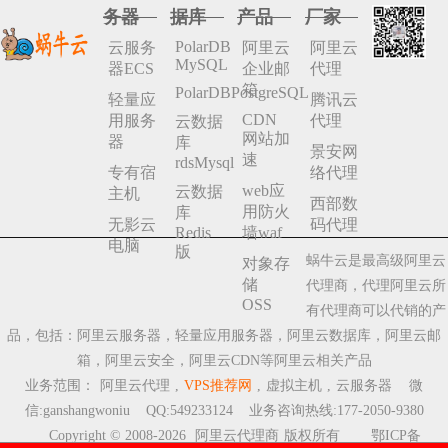
务器
据库
产品
厂家
PolarDB
云服务
阿里云
阿里云
MySQL
器ECS
企业邮
代理
箱
PolarDBPostgreSQL
轻量应
腾讯云
CDN
用服务
代理
云数据
网站加
器
库
景安网
速
rdsMysql
专有宿
络代理
web应
云数据
主机
西部数
用防火
库
无影云
码代理
Redis
墙waf
电脑
版
蜗牛云是最高级阿里云
对象存
储
代理商，代理阿里云所
OSS
有代理商可以代销的产
品，包括：阿里云服务器，轻量应用服务器，阿里云数据库，阿里云邮
箱，阿里云安全，阿里云CDN等阿里云相关产品
业务范围：
阿里云代理
,
VPS推荐网
,
虚拟主机
,
云服务器
微
信:ganshangwoniu QQ:549233124 业务咨询热线:177-2050-9380
Copyright © 2008-2026
阿里云代理商
版权所有
鄂ICP备