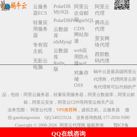
PolarDB
云服务
阿里云
阿里云
MySQL
器ECS
企业邮
代理
箱
PolarDBPostgreSQL
轻量应
腾讯云
CDN
用服务
代理
云数据
网站加
器
库
景安网
速
rdsMysql
专有宿
络代理
web应
云数据
主机
西部数
用防火
库
无影云
码代理
Redis
墙waf
电脑
版
蜗牛云是最高级阿里云
对象存
储
代理商，代理阿里云所
OSS
有代理商可以代销的产
品，包括：阿里云服务器，轻量应用服务器，阿里云数据库，阿里云邮
箱，阿里云安全，阿里云CDN等阿里云相关产品
业务范围：
阿里云代理
,
VPS推荐网
,
虚拟主机
,
云服务器
微
信:ganshangwoniu QQ:549233124 业务咨询热线:177-2050-9380
Copyright © 2008-2026
阿里云代理商
版权所有
鄂ICP备
QQ在线咨询
2023009510号-8