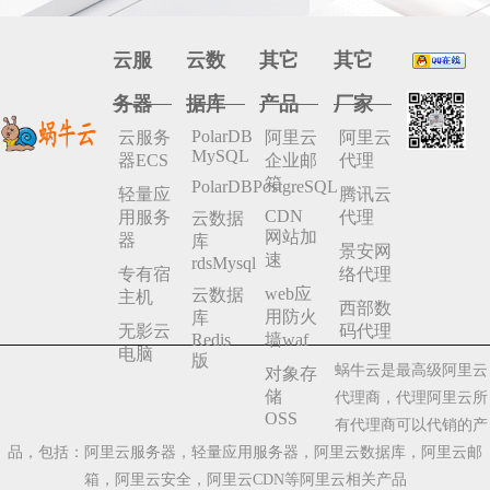
云服
云数
其它
其它
务器
据库
产品
厂家
PolarDB
云服务
阿里云
阿里云
MySQL
器ECS
企业邮
代理
箱
PolarDBPostgreSQL
轻量应
腾讯云
CDN
用服务
代理
云数据
网站加
器
库
景安网
速
rdsMysql
专有宿
络代理
web应
云数据
主机
西部数
用防火
库
无影云
码代理
Redis
墙waf
电脑
版
蜗牛云是最高级阿里云
对象存
储
代理商，代理阿里云所
OSS
有代理商可以代销的产
品，包括：阿里云服务器，轻量应用服务器，阿里云数据库，阿里云邮
箱，阿里云安全，阿里云CDN等阿里云相关产品