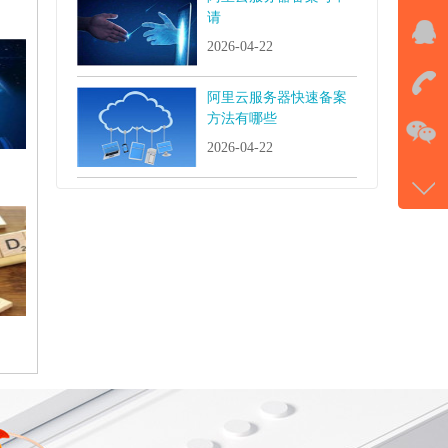
请
QQ
2026-04-22
击马
阿里云服务器快速备案
在
方法有哪些
2026-04-22
电话
177-
微信
gans