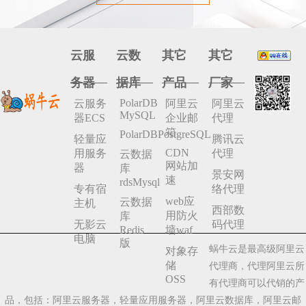
云服
云数
其它
其它
务器
据库
产品
厂家
PolarDB
云服务
阿里云
阿里云
MySQL
器ECS
企业邮
代理
箱
PolarDBPostgreSQL
轻量应
腾讯云
CDN
用服务
代理
云数据
网站加
器
库
景安网
速
rdsMysql
专有宿
络代理
web应
云数据
主机
西部数
用防火
库
无影云
码代理
Redis
墙waf
电脑
版
蜗牛云是最高级阿里云
对象存
储
代理商，代理阿里云所
OSS
有代理商可以代销的产
品，包括：阿里云服务器，轻量应用服务器，阿里云数据库，阿里云邮