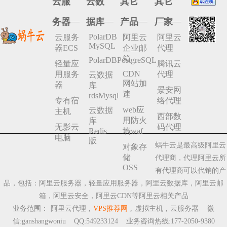
云服
云数
其它
其它
务器
据库
产品
厂家
PolarDB
云服务
阿里云
阿里云
MySQL
器ECS
企业邮
代理
箱
PolarDBPostgreSQL
轻量应
腾讯云
CDN
用服务
代理
云数据
网站加
器
库
景安网
速
rdsMysql
专有宿
络代理
web应
云数据
主机
西部数
用防火
库
无影云
码代理
Redis
墙waf
电脑
版
蜗牛云是最高级阿里云
对象存
储
代理商，代理阿里云所
OSS
有代理商可以代销的产
品，包括：阿里云服务器，轻量应用服务器，阿里云数据库，阿里云邮
箱，阿里云安全，阿里云CDN等阿里云相关产品
业务范围：
阿里云代理
,
VPS推荐网
,
虚拟主机
,
云服务器
微
信:ganshangwoniu QQ:549233124 业务咨询热线:177-2050-9380