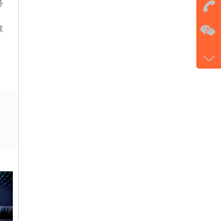
务
在
复
电话
177-
微信
gans