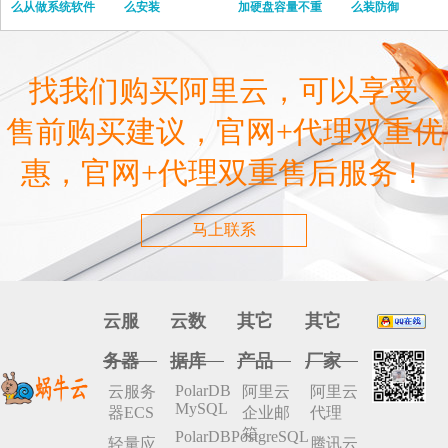
么从做系统软件
么安装
加硬盘容量不重
么装防御
启
找我们购买阿里云，可以享受
售前购买建议，官网+代理双重优
惠，官网+代理双重售后服务！
马上联系
云服
云数
其它
其它
务器
据库
产品
厂家
PolarDB
云服务
阿里云
阿里云
MySQL
器ECS
企业邮
代理
箱
PolarDBPostgreSQL
轻量应
腾讯云