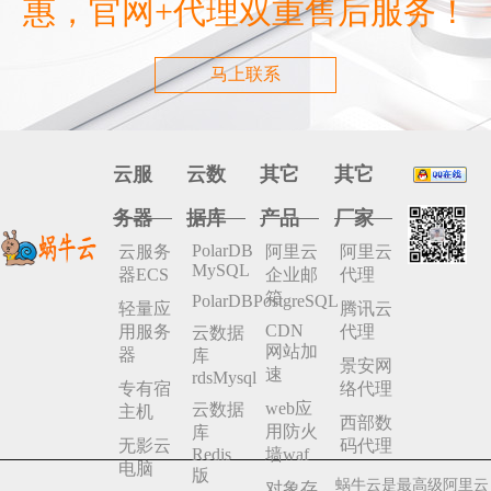
惠，官网+代理双重售后服务！
马上联系
云服
云数
其它
其它
务器
据库
产品
厂家
PolarDB
云服务
阿里云
阿里云
MySQL
器ECS
企业邮
代理
箱
PolarDBPostgreSQL
轻量应
腾讯云
CDN
用服务
代理
云数据
网站加
器
库
景安网
速
rdsMysql
专有宿
络代理
web应
云数据
主机
西部数
用防火
库
无影云
码代理
Redis
墙waf
电脑
版
蜗牛云是最高级阿里云
对象存