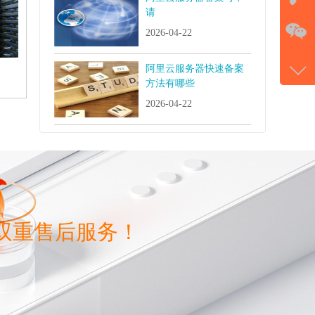
请
在
2026-04-22
电话
阿里云服务器快速备案
177-
方法有哪些
微信
2026-04-22
gans
双重售后服务！