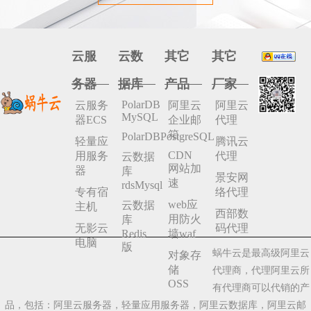
云服
云数
其它
其它
务器
据库
产品
厂家
PolarDB
云服务
阿里云
阿里云
MySQL
器ECS
企业邮
代理
箱
PolarDBPostgreSQL
轻量应
腾讯云
CDN
用服务
代理
云数据
网站加
器
库
景安网
速
rdsMysql
专有宿
络代理
web应
云数据
主机
西部数
用防火
库
无影云
码代理
Redis
墙waf
电脑
版
蜗牛云是最高级阿里云
对象存
储
代理商，代理阿里云所
OSS
有代理商可以代销的产
品，包括：阿里云服务器，轻量应用服务器，阿里云数据库，阿里云邮