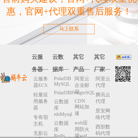
惠，官网+代理双重售后服务！
马上联系
云服
云数
其它
其它
务器
据库
产品
厂家
PolarDB
云服务
阿里云
阿里云
MySQL
器ECS
企业邮
代理
箱
PolarDBPostgreSQL
轻量应
腾讯云
CDN
用服务
代理
云数据
网站加
器
库
景安网
速
rdsMysql
专有宿
络代理
web应
云数据
主机
西部数
用防火
库
无影云
码代理
Redis
墙waf