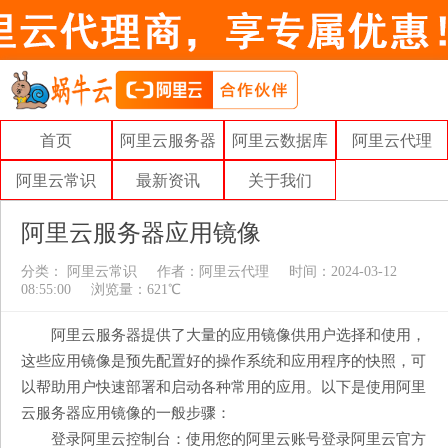
首页
阿里云服务器
阿里云数据库
阿里云代理
阿里云常识
最新资讯
关于我们
阿里云服务器应用镜像
分类：
阿里云常识
作者：
阿里云代理
时间：2024-03-12
08:55:00
浏览量：621℃
阿里云服务器提供了大量的应用镜像供用户选择和使用，
这些应用镜像是预先配置好的操作系统和应用程序的快照，可
以帮助用户快速部署和启动各种常用的应用。以下是使用阿里
云服务器应用镜像的一般步骤：
登录阿里云控制台：使用您的阿里云账号登录阿里云官方