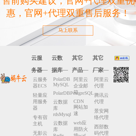
售前购买建议，官网+代理双重优
惠，官网+代理双重售后服务！
马上联系
云服
云数
其它
其它
务器
据库
产品
厂家
PolarDB
云服务
阿里云
阿里云
MySQL
器ECS
企业邮
代理
箱
PolarDBPostgreSQL
轻量应
腾讯云
CDN
用服务
代理
云数据
网站加
器
库
景安网
速
rdsMysql
专有宿
络代理
web应
云数据
主机
西部数
用防火
库
无影云
码代理
Redis
墙waf