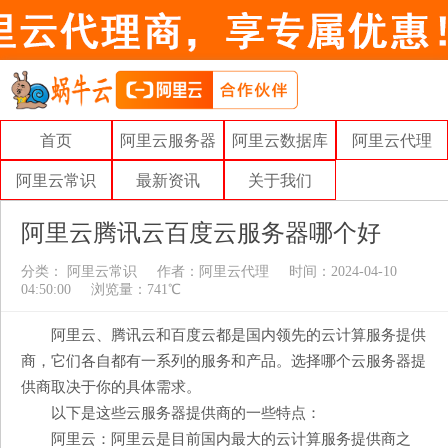
首页
阿里云服务器
阿里云数据库
阿里云代理
阿里云常识
最新资讯
关于我们
阿里云腾讯云百度云服务器哪个好
分类：
阿里云常识
作者：
阿里云代理
时间：2024-04-10
04:50:00
浏览量：741℃
阿里云、腾讯云和百度云都是国内领先的云计算服务提供
商，它们各自都有一系列的服务和产品。选择哪个云服务器提
供商取决于你的具体需求。
以下是这些云服务器提供商的一些特点：
阿里云：阿里云是目前国内最大的云计算服务提供商之