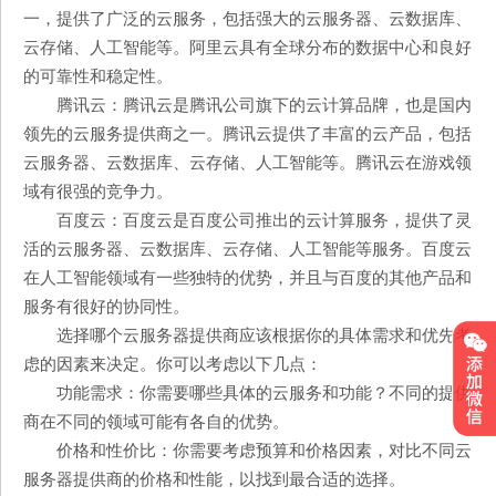
一，提供了广泛的云服务，包括强大的云服务器、云数据库、
云存储、人工智能等。阿里云具有全球分布的数据中心和良好
的可靠性和稳定性。
腾讯云：腾讯云是腾讯公司旗下的云计算品牌，也是国内
领先的云服务提供商之一。腾讯云提供了丰富的云产品，包括
云服务器、云数据库、云存储、人工智能等。腾讯云在游戏领
域有很强的竞争力。
百度云：百度云是百度公司推出的云计算服务，提供了灵
活的云服务器、云数据库、云存储、人工智能等服务。百度云
在人工智能领域有一些独特的优势，并且与百度的其他产品和
服务有很好的协同性。
选择哪个云服务器提供商应该根据你的具体需求和优先考
虑的因素来决定。你可以考虑以下几点：
功能需求：你需要哪些具体的云服务和功能？不同的提供
商在不同的领域可能有各自的优势。
价格和性价比：你需要考虑预算和价格因素，对比不同云
服务器提供商的价格和性能，以找到最合适的选择。