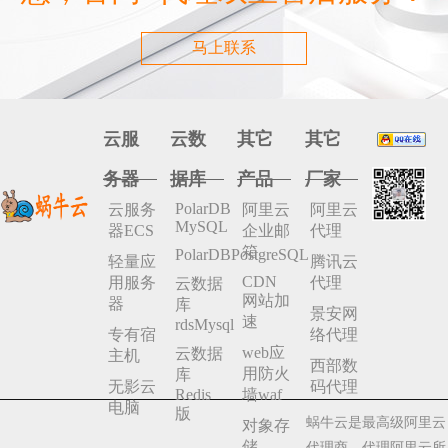
马上联系
云服
云数
其它
其它
务器
据库
产品
厂家
PolarDB
云服务
阿里云
阿里云
MySQL
器ECS
企业邮
代理
箱
PolarDBPostgreSQL
轻量应
腾讯云
CDN
用服务
代理
云数据
网站加
器
库
景安网
速
rdsMysql
专有宿
络代理
web应
云数据
主机
西部数
用防火
库
无影云
码代理
Redis
墙waf
电脑
版
蜗牛云是最高级阿里云
对象存
储
代理商，代理阿里云所