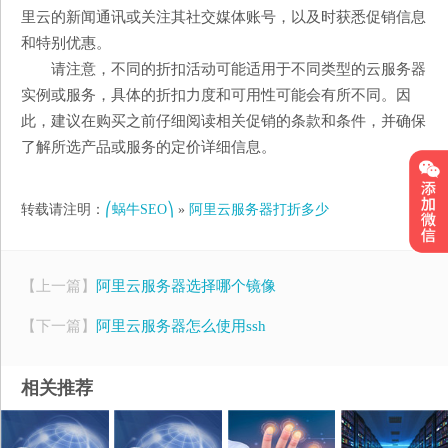
里云的新闻通讯或关注其社交媒体账号，以及时获悉促销信息
和特别优惠。
请注意，不同的折扣活动可能适用于不同类型的云服务器
实例或服务，具体的折扣力度和可用性可能会有所不同。因
此，建议在购买之前仔细阅读相关促销的条款和条件，并确保
了解所选产品或服务的定价详细信息。
转载请注明：
⎛蜗牛SEO⎞
»
阿里云服务器打折多少
【上一篇】
阿里云服务器选择哪个镜像
【下一篇】
阿里云服务器怎么使用ssh
相关推荐