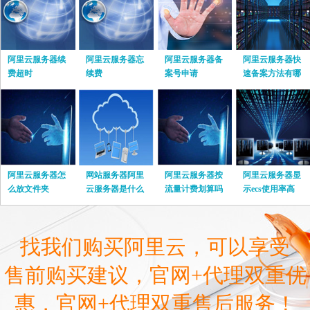
阿里云服务器续
阿里云服务器忘
阿里云服务器备
阿里云服务器快
费超时
续费
案号申请
速备案方法有哪
些
阿里云服务器怎
网站服务器阿里
阿里云服务器按
阿里云服务器显
么放文件夹
云服务器是什么
流量计费划算吗
示ecs使用率高
找我们购买阿里云，可以享受
售前购买建议，官网+代理双重优
惠，官网+代理双重售后服务！