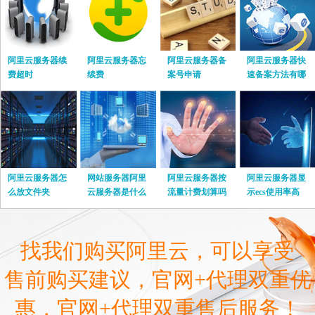
阿里云服务器续
阿里云服务器忘
阿里云服务器备
阿里云服务器快
费超时
续费
案号申请
速备案方法有哪
些
阿里云服务器怎
网站服务器阿里
阿里云服务器按
阿里云服务器显
么放文件夹
云服务器是什么
流量计费划算吗
示ecs使用率高
找我们购买阿里云，可以享受
售前购买建议，官网+代理双重优
惠，官网+代理双重售后服务！