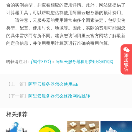
合的实例类型，并查看相应的费用详情。此外，网站还提供了
计算器工具，可以帮助您估算使用阿里云服务器的预计费用。
请注意，云服务器的费用通常由多个因素决定，包括实例
类型、配置、使用时长、地域等。因此，实际的费用可能因您
的具体需求而有所不同。建议您访问阿里云官方网站了解最新
的定价信息，并使用费用计算器进行准确的费用估算。
转载请注明：
⎛蜗牛SEO⎞
»
阿里云服务器租用费用公司官网
【上一篇】
阿里云服务器怎么使用ssh
【下一篇】
阿里云服务器怎么修改网站跳转
相关推荐