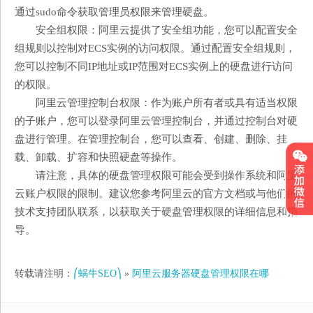
通过sudo命令获取管理员权限来管理硬盘。
安全组权限：阿里云提供了安全组功能，您可以配置安全
组规则以控制对ECS实例的访问权限。通过配置安全组规则，
您可以控制不同IP地址或IP范围对ECS实例上的硬盘进行访问
的权限。
阿里云管理控制台权限：作为账户所有者或具有适当权限
的子账户，您可以登录阿里云管理控制台，并通过控制台对硬
盘进行管理。在管理控制台，您可以查看、创建、删除、挂
载、卸载、扩容和快照硬盘等操作。
请注意，具体的硬盘管理权限可能会受到操作系统和阿里
云账户权限的限制。建议您参考阿里云的官方文档或与他们的
技术支持团队联系，以获取关于硬盘管理权限的详细信息和指
导。
转载请注明：
⎛蜗牛SEO⎞
»
阿里云服务器硬盘管理权限在哪