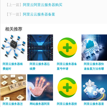
【上一篇】
阿里云阿里云服务器购买
【下一篇】
阿里云云服务器备案
相关推荐
阿里云服务器续
阿里云服务器忘
阿里云服务器备
阿里云服务器快
费超时
续费
案号申请
速备案方法有哪
些
阿里云服务器怎
网站服务器阿里
阿里云服务器按
阿里云服务器显