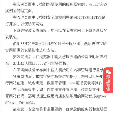
在实例页面中，找到您要使用的服务器实例，点击进入该
实例的管理页面。
在管理页面中，找到安全组规则并确保HTTP和HTTPS是
打开的，以便访问网站。
下载并安装宝塔面板，您可以在宝塔官网上下载最新版的
安装包。
使用SSH客户端登录到您的阿里云服务器，然后按照宝塔
官网提供的安装指南进行安装。
安装完成后，在浏览器中输入您服务器的公网IP地址或域
名，加上默认端口8888访问宝塔面板。
在宝塔面板登录界面中输入初始用户名和密码进行登录。
登录成功后，根据宝塔面板提供的指引，您可以轻松地进
行网站创建、域名绑定、数据库管理、SSL证书安装等操作。
在宝塔面板中，您可以使用文件管理器上传网站文件、部
署网站代码，还可以通过应用商店安装常用的网站程序如Wor
dPress、Discuz等。
请注意，安全性是非常重要的，确保您的服务器和宝塔面