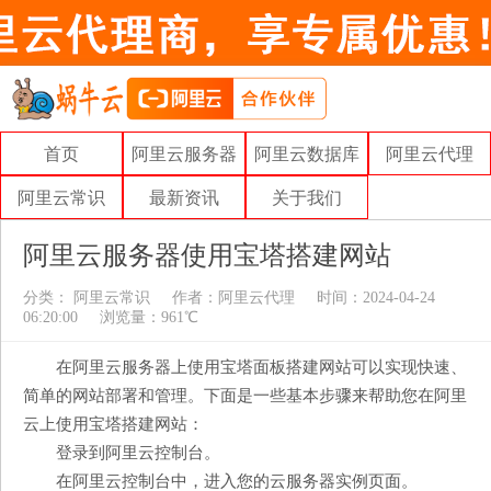
首页
阿里云服务器
阿里云数据库
阿里云代理
阿里云常识
最新资讯
关于我们
阿里云服务器使用宝塔搭建网站
分类：
阿里云常识
作者：
阿里云代理
时间：2024-04-24
06:20:00
浏览量：961℃
在阿里云服务器上使用宝塔面板搭建网站可以实现快速、
简单的网站部署和管理。下面是一些基本步骤来帮助您在阿里
云上使用宝塔搭建网站：
登录到阿里云控制台。
在阿里云控制台中，进入您的云服务器实例页面。