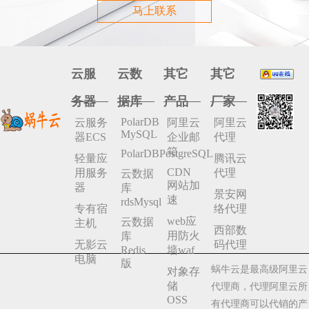
马上联系
云服
云数
其它
其它
务器
据库
产品
厂家
PolarDB
云服务
阿里云
阿里云
MySQL
器ECS
企业邮
代理
箱
PolarDBPostgreSQL
轻量应
腾讯云
CDN
用服务
代理
云数据
网站加
器
库
景安网
速
rdsMysql
专有宿
络代理
web应
云数据
主机
西部数
用防火
库
无影云
码代理
Redis
墙waf
电脑
版
蜗牛云是最高级阿里云
对象存
储
代理商，代理阿里云所
OSS
有代理商可以代销的产