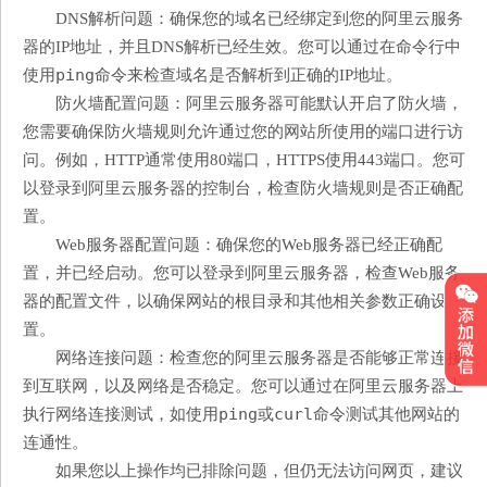
DNS解析问题：确保您的域名已经绑定到您的阿里云服务
器的IP地址，并且DNS解析已经生效。您可以通过在命令行中
ping
使用
命令来检查域名是否解析到正确的IP地址。
防火墙配置问题：阿里云服务器可能默认开启了防火墙，
您需要确保防火墙规则允许通过您的网站所使用的端口进行访
问。例如，HTTP通常使用80端口，HTTPS使用443端口。您可
以登录到阿里云服务器的控制台，检查防火墙规则是否正确配
置。
Web服务器配置问题：确保您的Web服务器已经正确配
置，并已经启动。您可以登录到阿里云服务器，检查Web服务
器的配置文件，以确保网站的根目录和其他相关参数正确设
置。
网络连接问题：检查您的阿里云服务器是否能够正常连接
到互联网，以及网络是否稳定。您可以通过在阿里云服务器上
ping
curl
执行网络连接测试，如使用
或
命令测试其他网站的
连通性。
如果您以上操作均已排除问题，但仍无法访问网页，建议