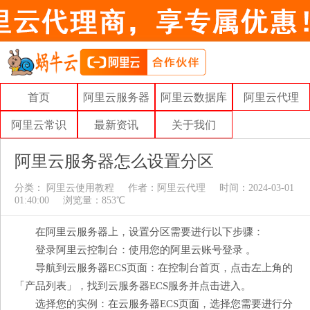
首页
阿里云服务器
阿里云数据库
阿里云代理
阿里云常识
最新资讯
关于我们
阿里云服务器怎么设置分区
分类：
阿里云使用教程
作者：
阿里云代理
时间：2024-03-01
01:40:00
浏览量：853℃
在阿里云服务器上，设置分区需要进行以下步骤：
登录阿里云控制台：使用您的阿里云账号登录 。
导航到云服务器ECS页面：在控制台首页，点击左上角的
「产品列表」，找到云服务器ECS服务并点击进入。
选择您的实例：在云服务器ECS页面，选择您需要进行分