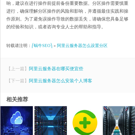
响，建议在进行操作前提前备份重要数据。分区操作需要慎重
进行，确保理解分区操作的风险和影响，并遵循最佳实践和操
作原则。为了避免误操作导致的数据丢失，请确保您具备足够
的经验和知识，或者咨询专业人士的帮助和指导。
转载请注明：
⎛蜗牛SEO⎞
»
阿里云服务器怎么设置分区
【上一篇】
阿里云服务器在哪买便宜些
【下一篇】
阿里云服务器怎么安装个人博客
相关推荐