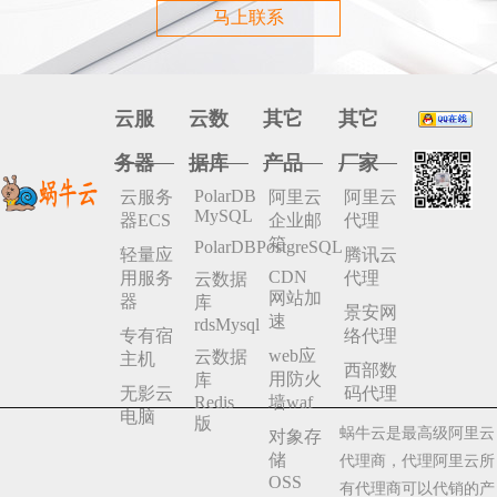
马上联系
云服
云数
其它
其它
务器
据库
产品
厂家
PolarDB
云服务
阿里云
阿里云
MySQL
器ECS
企业邮
代理
箱
PolarDBPostgreSQL
轻量应
腾讯云
CDN
用服务
代理
云数据
网站加
器
库
景安网
速
rdsMysql
专有宿
络代理
web应
云数据
主机
西部数
用防火
库
无影云
码代理
Redis
墙waf
电脑
版
蜗牛云是最高级阿里云
对象存
储
代理商，代理阿里云所
OSS
有代理商可以代销的产