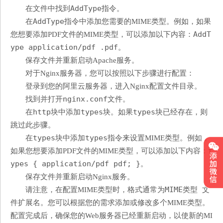
AddType
在文件中找到
指令。
AddType
在
指令中添加您需要的MIME类型。例如，如果
AddT
您想要添加PDF文件的MIME类型，可以添加以下内容：
ype application/pdf .pdf
。
保存文件并重新启动Apache服务。
对于Nginx服务器，您可以按照以下步骤进行配置：
登录到您的阿里云服务器，进入Nginx配置文件目录。
nginx.conf
找到并打开
文件。
http
types
types
在
块中添加
块。如果
块已经存在，则
跳过此步骤。
types
types
在
块中添加
指令来设置MIME类型。例如，
t
如果您想要添加PDF文件的MIME类型，可以添加以下内容：
ypes { application/pdf pdf; }
。
保存文件并重新启动Nginx服务。
MIME类型 文
请注意，在配置MIME类型时，格式通常为
件扩展名
。您可以根据您的需求添加或修改多个MIME类型。
配置完成后，确保您的Web服务器已经重新启动，以使新的MI