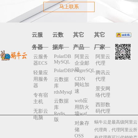
马上联系
云服
云数
其它
其它
务器
据库
产品
厂家
PolarDB
云服务
阿里云
阿里云
MySQL
器ECS
企业邮
代理
箱
PolarDBPostgreSQL
轻量应
腾讯云
CDN
用服务
代理
云数据
网站加
器
库
景安网
速
rdsMysql
专有宿
络代理
web应
云数据
主机
西部数
用防火
库
无影云
码代理
Redis
墙waf
电脑
版
蜗牛云是最高级阿里云
对象存
储
代理商，代理阿里云所
OSS
有代理商可以代销的产