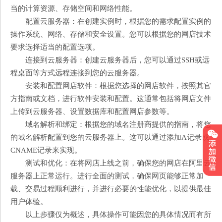
当的计算资源、存储空间和网络性能。
配置云服务器：在创建实例时，根据您的需求配置实例的
操作系统、网络、存储和安全设置。您可以根据您的网店技术
要求选择适当的配置选项。
连接到云服务器：创建云服务器后，您可以通过SSH或远
程桌面等方式远程连接到您的云服务器。
安装和配置网店软件：根据您选择的网店软件，按照其官
方指南或文档，进行软件安装和配置。这通常包括将网店文件
上传到云服务器、设置数据库和配置网店参数等。
域名解析和绑定：根据您的域名注册商提供的指南，将您
的域名解析配置到您的云服务器上。这可以通过添加A记录或
CNAME记录来实现。
测试和优化：在将网店上线之前，确保您的网店在阿里云
服务器上正常运行。进行全面的测试，确保网页能够正常加
载、交易过程顺利进行，并进行必要的性能优化，以提供最佳
用户体验。
以上步骤仅为概述，具体操作可能因您的具体情况而有所