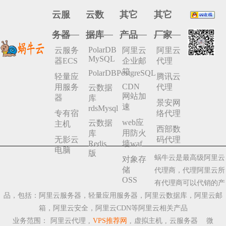
云服
云数
其它
其它
务器
据库
产品
厂家
PolarDB
云服务
阿里云
阿里云
MySQL
器ECS
企业邮
代理
箱
PolarDBPostgreSQL
轻量应
腾讯云
CDN
用服务
代理
云数据
网站加
器
库
景安网
速
rdsMysql
专有宿
络代理
web应
云数据
主机
西部数
用防火
库
无影云
码代理
Redis
墙waf
电脑
版
蜗牛云是最高级阿里云
对象存
储
代理商，代理阿里云所
OSS
有代理商可以代销的产
品，包括：阿里云服务器，轻量应用服务器，阿里云数据库，阿里云邮
箱，阿里云安全，阿里云CDN等阿里云相关产品
业务范围：
阿里云代理
,
VPS推荐网
,
虚拟主机
,
云服务器
微