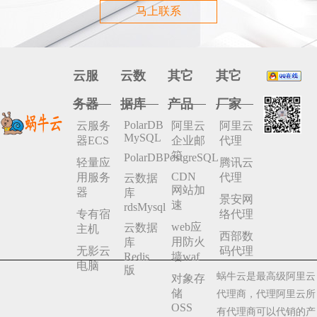
马上联系
云服
云数
其它
其它
务器
据库
产品
厂家
PolarDB
云服务
阿里云
阿里云
MySQL
器ECS
企业邮
代理
箱
PolarDBPostgreSQL
轻量应
腾讯云
CDN
用服务
代理
云数据
网站加
器
库
景安网
速
rdsMysql
专有宿
络代理
web应
云数据
主机
西部数
用防火
库
无影云
码代理
Redis
墙waf
电脑
版
蜗牛云是最高级阿里云
对象存
储
代理商，代理阿里云所
OSS
有代理商可以代销的产