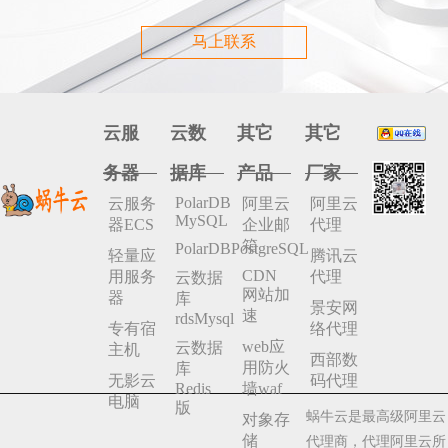
马上联系
云服
云数
其它
其它
务器
据库
产品
厂家
PolarDB
云服务
阿里云
阿里云
MySQL
器ECS
企业邮
代理
箱
PolarDBPostgreSQL
轻量应
腾讯云
CDN
用服务
代理
云数据
网站加
器
库
景安网
速
rdsMysql
专有宿
络代理
web应
云数据
主机
西部数
用防火
库
无影云
码代理
Redis
墙waf
电脑
版
蜗牛云是最高级阿里云
对象存
储
代理商，代理阿里云所