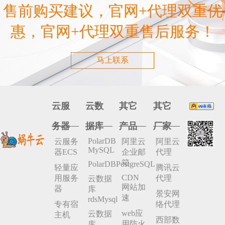
售前购买建议，官网+代理双重优
惠，官网+代理双重售后服务！
马上联系
云服
云数
其它
其它
务器
据库
产品
厂家
PolarDB
云服务
阿里云
阿里云
MySQL
器ECS
企业邮
代理
箱
PolarDBPostgreSQL
轻量应
腾讯云
CDN
用服务
代理
云数据
网站加
器
库
景安网
速
rdsMysql
专有宿
络代理
web应
云数据
主机
西部数
用防火
库