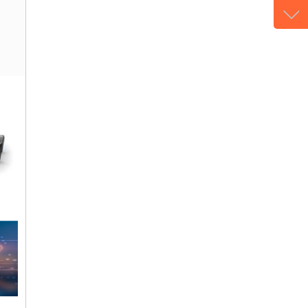
电话
177-
微信
gans