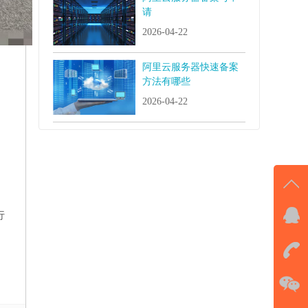
请
2026-04-22
阿里云服务器快速备案
方法有哪些
2026-04-22
行
QQ
。
击马
在