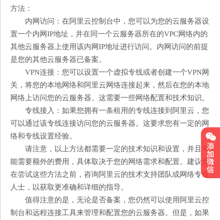
方法：
内网访问：在阿里云控制台中，您可以为您的云服务器设
置一个内网IP地址，并在同一个云服务器所在的VPC网络内的
其他云服务器上使用该内网IP地址进行访问。内网访问的前提
是您的其他云服务器已备案。
VPN连接：您可以设置一个虚拟专线或者创建一个VPN网
关，将您的本地网络和阿里云网络连接起来，然后在您的本地
网络上访问您的云服务器。这需要一些网络配置和技术知识。
专线接入：如果您拥有一条租用的专线连接到阿里云，您
可以通过该专线连接访问您的云服务器。这要求您有一定的网
络和专线设置经验。
请注意，以上方法都需要一定的技术知识和设置，并且可
能需要额外的费用，具体取决于您的网络需求和配置。建议您
在尝试这些方法之前，咨询阿里云的技术支持团队或网络专业
人士，以获取更准确和详细的指导。
值得注意的是，无论是否备案，您仍然可以使用阿里云控
制台和远程连接工具来管理和配置您的云服务器。但是，如果