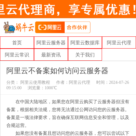
首页
阿里云服务器
阿里云数据库
阿里云代理
阿里云常识
最新资讯
关于我们
阿里云不备案如何访问云服务器
分类：
阿里云使用教程
作者：
阿里云代理
时间：2024-07-26
09:15:00
浏览量：1000℃
在中国大陆地区，如果您在阿里云购买了云服务器但没有
备案，根据相关法规，您将无法通过公网访问您的云服务器。
备案是一项法律要求，旨在确保互联网信息安全和管理，以及
合规运营。
如果您没有备案且想访问您的云服务器，您可以尝试以下