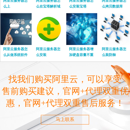
阿里云服务器怎
阿里云服务器怎
阿里云服务器怎
阿里云服务器怎
么上
么在宝塔解析域
么安装宝塔
么拷贝数据库
名
阿里云服务器怎
阿里云服务器怎
阿里云服务器增
阿里云服务器怎
么从做系统软件
么安装
加硬盘容量不重
么装防御
启
找我们购买阿里云，可以享受
售前购买建议，官网+代理双重优
惠，官网+代理双重售后服务！
马上联系