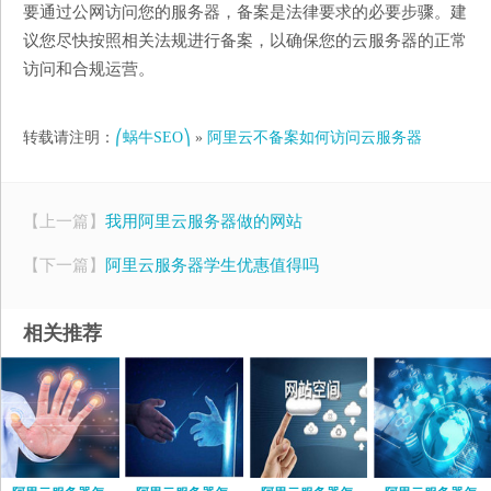
要通过公网访问您的服务器，备案是法律要求的必要步骤。建
议您尽快按照相关法规进行备案，以确保您的云服务器的正常
访问和合规运营。
转载请注明：
⎛蜗牛SEO⎞
»
阿里云不备案如何访问云服务器
【上一篇】
我用阿里云服务器做的网站
【下一篇】
阿里云服务器学生优惠值得吗
相关推荐