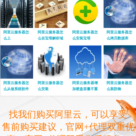
阿里云服务器怎
阿里云服务器怎
阿里云服务器怎
阿里云服务器怎
么上
么在宝塔解析域
么安装宝塔
么拷贝数据库
名
阿里云服务器怎
阿里云服务器怎
阿里云服务器增
阿里云服务器怎
么从做系统软件
么安装
加硬盘容量不重
么装防御
启
找我们购买阿里云，可以享受
售前购买建议，官网+代理双重优