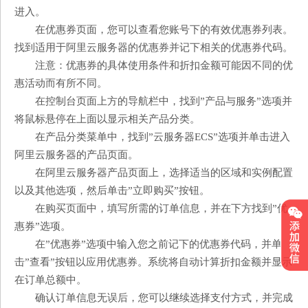
进入。
在优惠券页面，您可以查看您账号下的有效优惠券列表。
找到适用于阿里云服务器的优惠券并记下相关的优惠券代码。
注意：优惠券的具体使用条件和折扣金额可能因不同的优
惠活动而有所不同。
在控制台页面上方的导航栏中，找到”产品与服务”选项并
将鼠标悬停在上面以显示相关产品分类。
在产品分类菜单中，找到”云服务器ECS”选项并单击进入
阿里云服务器的产品页面。
在阿里云服务器产品页面上，选择适当的区域和实例配置
以及其他选项，然后单击”立即购买”按钮。
在购买页面中，填写所需的订单信息，并在下方找到”优
惠券”选项。
在”优惠券”选项中输入您之前记下的优惠券代码，并单
击”查看”按钮以应用优惠券。系统将自动计算折扣金额并显示
在订单总额中。
确认订单信息无误后，您可以继续选择支付方式，并完成