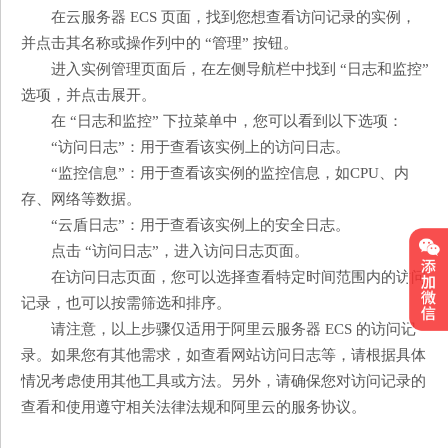
在云服务器 ECS 页面，找到您想查看访问记录的实例，
并点击其名称或操作列中的 “管理” 按钮。
进入实例管理页面后，在左侧导航栏中找到 “日志和监控”
选项，并点击展开。
在 “日志和监控” 下拉菜单中，您可以看到以下选项：
“访问日志”：用于查看该实例上的访问日志。
“监控信息”：用于查看该实例的监控信息，如CPU、内
存、网络等数据。
“云盾日志”：用于查看该实例上的安全日志。
点击 “访问日志”，进入访问日志页面。
在访问日志页面，您可以选择查看特定时间范围内的访问
记录，也可以按需筛选和排序。
请注意，以上步骤仅适用于阿里云服务器 ECS 的访问记
录。如果您有其他需求，如查看网站访问日志等，请根据具体
情况考虑使用其他工具或方法。另外，请确保您对访问记录的
查看和使用遵守相关法律法规和阿里云的服务协议。