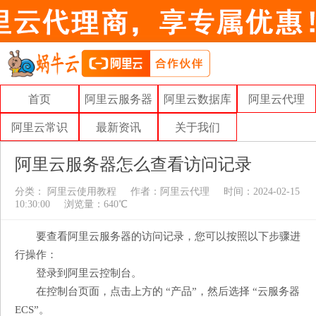
首页
阿里云服务器
阿里云数据库
阿里云代理
阿里云常识
最新资讯
关于我们
阿里云服务器怎么查看访问记录
分类：
阿里云使用教程
作者：
阿里云代理
时间：2024-02-15
10:30:00
浏览量：640℃
要查看阿里云服务器的访问记录，您可以按照以下步骤进
行操作：
登录到阿里云控制台。
在控制台页面，点击上方的 “产品”，然后选择 “云服务器
ECS”。