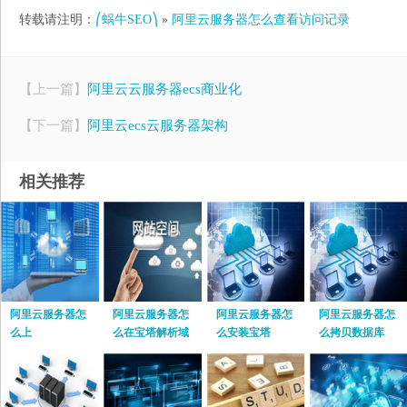
转载请注明：
⎛蜗牛SEO⎞
»
阿里云服务器怎么查看访问记录
【上一篇】
阿里云云服务器ecs商业化
【下一篇】
阿里云ecs云服务器架构
相关推荐
阿里云服务器怎
阿里云服务器怎
阿里云服务器怎
阿里云服务器怎
么上
么在宝塔解析域
么安装宝塔
么拷贝数据库
名