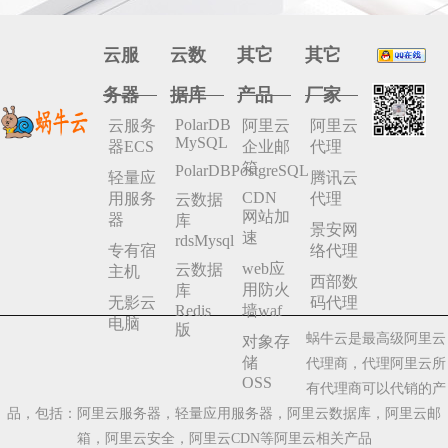
云服
云数
其它
其它
务器
据库
产品
厂家
PolarDB
云服务
阿里云
阿里云
MySQL
器ECS
企业邮
代理
箱
PolarDBPostgreSQL
轻量应
腾讯云
CDN
用服务
代理
云数据
网站加
器
库
景安网
速
rdsMysql
专有宿
络代理
web应
云数据
主机
西部数
用防火
库
无影云
码代理
Redis
墙waf
电脑
版
蜗牛云是最高级阿里云
对象存
储
代理商，代理阿里云所
OSS
有代理商可以代销的产
品，包括：阿里云服务器，轻量应用服务器，阿里云数据库，阿里云邮
箱，阿里云安全，阿里云CDN等阿里云相关产品