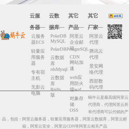
云服
云数
其它
其它
务器
据库
产品
厂家
PolarDB
云服务
阿里云
阿里云
MySQL
器ECS
企业邮
代理
箱
PolarDBPostgreSQL
轻量应
腾讯云
CDN
用服务
代理
云数据
网站加
器
库
景安网
速
rdsMysql
专有宿
络代理
web应
云数据
主机
西部数
用防火
库
无影云
码代理
Redis
墙waf
电脑
版
蜗牛云是最高级阿里云
对象存
储
代理商，代理阿里云所
OSS
有代理商可以代销的产
品，包括：阿里云服务器，轻量应用服务器，阿里云数据库，阿里云邮
箱，阿里云安全，阿里云CDN等阿里云相关产品