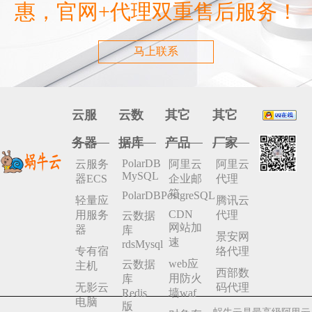
惠，官网+代理双重售后服务！
马上联系
云服
云数
其它
其它
务器
据库
产品
厂家
PolarDB
云服务
阿里云
阿里云
MySQL
器ECS
企业邮
代理
箱
PolarDBPostgreSQL
轻量应
腾讯云
CDN
用服务
代理
云数据
网站加
器
库
景安网
速
rdsMysql
专有宿
络代理
web应
云数据
主机
西部数
用防火
库
无影云
码代理
Redis
墙waf
电脑
版