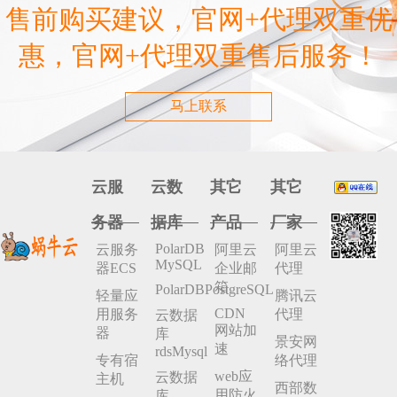
售前购买建议，官网+代理双重优
惠，官网+代理双重售后服务！
马上联系
云服
云数
其它
其它
务器
据库
产品
厂家
PolarDB
云服务
阿里云
阿里云
MySQL
器ECS
企业邮
代理
箱
PolarDBPostgreSQL
轻量应
腾讯云
CDN
用服务
代理
云数据
网站加
器
库
景安网
速
rdsMysql
专有宿
络代理
web应
云数据
主机
西部数
用防火
库