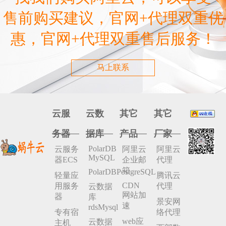
售前购买建议，官网+代理双重优
惠，官网+代理双重售后服务！
马上联系
云服
云数
其它
其它
务器
据库
产品
厂家
PolarDB
云服务
阿里云
阿里云
MySQL
器ECS
企业邮
代理
箱
PolarDBPostgreSQL
轻量应
腾讯云
CDN
用服务
代理
云数据
网站加
器
库
景安网
速
rdsMysql
专有宿
络代理
web应
云数据
主机