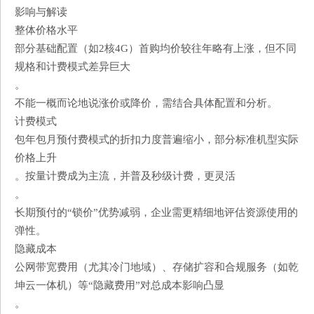
影响与解读
​​整体价格水平​​
部分基础配置（如2核4G）首购均价较往年略有上涨，但不同
规格和计费模式差异巨大
。
不能一概而论地说涨价或降价，需结合具体配置和分析。
​​计费模式​​
​​包年包月​​预付费模式的折扣力度普遍缩小，部分标准机型实际
价格上升
。​​按量计费​​成为主流，并普及​​秒级计费​​，更灵活
。
长期预付的“锁价”优势减弱，企业需更精细地评估资源使用的
弹性。
​​隐藏成本​​
​​公网带宽费用​​（尤其冷门地域）、​​存储扩容​​和​​合规服务​​（如乾
坤云一体机）等“隐藏费用”对总成本影响凸显
。