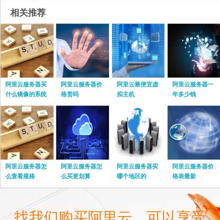
相关推荐
阿里云服务器买
阿里云服务器价
阿里云最便宜虚
阿里云服务器一
什么镜像的系统
格贵吗
拟主机
年多少钱
阿里云服务器怎
阿里云服务器怎
阿里云服务器买
阿里云服务器价
么查看规格
么买更划算
哪个地区的
格表最新
找我们购买阿里云，可以享受