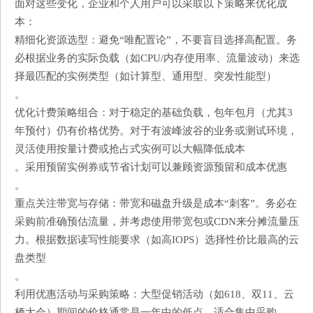
面对这些变化，企业和个人用户可以采取以下策略来优化成
本：
​​精细化资源选型​​：避免“唯配置论”，不要盲目选择高配置。务
必根据业务的实际负载（如CPU/内存使用率、流量波动）来选
择最匹配的实例类型（如计算型、通用型、突发性能型）
。
​​优化计费策略组合​​：对于稳定的基础负载，​​包年包月​​（尤其3
年预付）仍有价格优势。对于有波峰波谷的业务或测试环境，
灵活使用​​按量计费​​或​​抢占式实例​​可以大幅降低成本
。采用​​预留实例券​​或​​节省计划​​可以兼顾资源预留和成本优惠
。
​​重点关注带宽与存储​​：带宽和磁盘升级是成本“刺客”。务必在
采购前准确预估流量，并考虑使用​​带宽包​​或​​CDN​​来分摊流量压
力。根据数据读写性能要求（如高IOPS）选择性价比最高的云
盘类型
。
​​利用优惠活动与采购策略​​：​​大型促销活动​​（如618、双11、云
栖大会）期间的价格通常是一年中的低点，适合集中采购