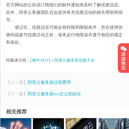
官方网站的公告或订阅他们的邮件通知来及时了解优惠信息。
此外，阿里云客服团队也会提供有关优惠活动的相关帮助和指
导。
请记住，优惠信息可能会有时限和限制条件，您在使用优
惠码或参与优惠活动之前，请务必仔细阅读并遵守相应的规定
和条款。
转载请注明：
⎛蜗牛SEO⎞
»
阿里云服务器优惠大全
【上一篇】
阿里云服务器过期费用
【下一篇】
阿里云服务器ecs怎么初始化
相关推荐