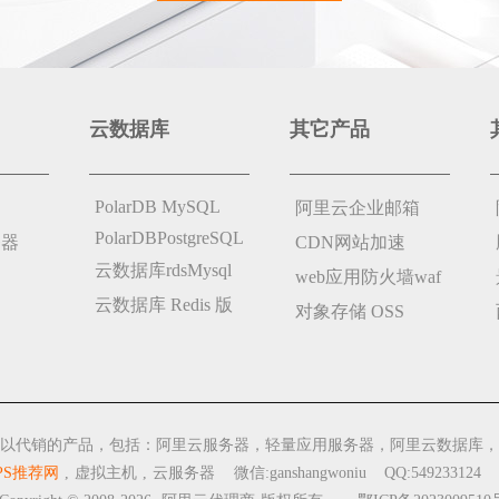
云数据库
其它产品
PolarDB MySQL
阿里云企业邮箱
PolarDBPostgreSQL
务器
CDN网站加速
云数据库rdsMysql
web应用防火墙waf
云数据库 Redis 版
对象存储 OSS
以代销的产品，包括：阿里云服务器，轻量应用服务器，阿里云数据库，
PS推荐网
,
虚拟主机
,
云服务器
微信:ganshangwoniu QQ:549233124