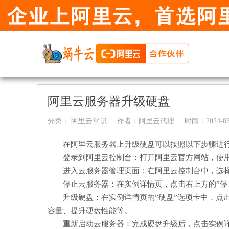
阿里云服务器升级硬盘
分类：
阿里云常识
作者：
阿里云代理
时间：2024-03-
在阿里云服务器上升级硬盘可以按照以下步骤进
登录到阿里云控制台：打开阿里云官方网站，使
进入云服务器管理页面：在阿里云控制台中，选
停止云服务器：在实例详情页，点击右上方的”停
升级硬盘：在实例详情页的”硬盘”选项卡中，点
容量、提升硬盘性能等。
重新启动云服务器：完成硬盘升级后，点击实例详