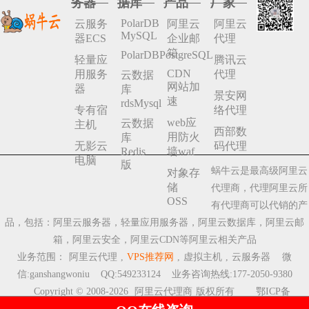
务器
据库
产品
厂家
PolarDB
云服务
阿里云
阿里云
MySQL
器ECS
企业邮
代理
箱
PolarDBPostgreSQL
轻量应
腾讯云
CDN
用服务
代理
云数据
网站加
器
库
景安网
速
rdsMysql
专有宿
络代理
web应
云数据
主机
西部数
用防火
库
无影云
码代理
Redis
墙waf
电脑
版
蜗牛云是最高级阿里云
对象存
储
代理商，代理阿里云所
OSS
有代理商可以代销的产
品，包括：阿里云服务器，轻量应用服务器，阿里云数据库，阿里云邮
箱，阿里云安全，阿里云CDN等阿里云相关产品
业务范围：
阿里云代理
,
VPS推荐网
,
虚拟主机
,
云服务器
微
信:ganshangwoniu QQ:549233124 业务咨询热线:177-2050-9380
Copyright © 2008-2026
阿里云代理商
版权所有
鄂ICP备
2023009510号-8