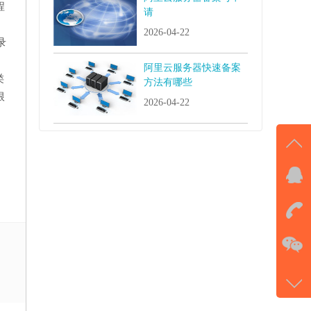
程
请
2026-04-22
录
阿里云服务器快速备案
类
方法有哪些
根
2026-04-22
QQ
击马
在
电话
177-