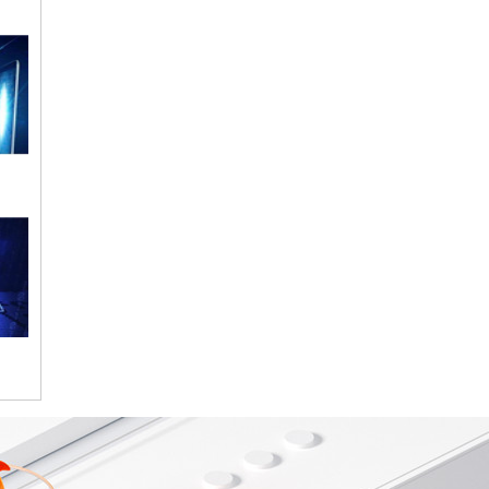
微信
gans