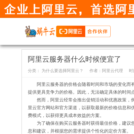
阿里云服务器什么时候便宜了
分类：
为什么要选择阿里云？
作者：
阿里云代理
时间
阿里云服务器的价格会随着时间和市场的变化而
提供更具竞争力的价格。因此，无法确定具体的时间
然而，阿里云经常会推出促销活动和优惠政策，
里云官方网站和官方渠道，以获取最新的价格信息和
费模式，以获得更具成本效益的方案。
为了确保在购买云服务器时获得最佳价格，建议
息和建议，并根据您的需求提供个性化的定价方案。