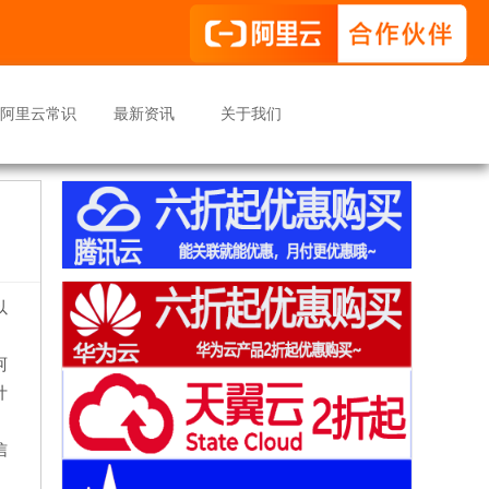
阿里云常识
最新资讯
关于我们
以
阿
计
信