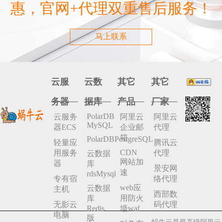
惠，官网+代理双重售后服务！
马上联系
云服
云数
其它
其它
务器
据库
产品
厂家
PolarDB
云服务
阿里云
阿里云
MySQL
器ECS
企业邮
代理
箱
PolarDBPostgreSQL
轻量应
腾讯云
CDN
用服务
代理
云数据
网站加
器
库
景安网
速
rdsMysql
专有宿
络代理
web应
云数据
主机
西部数
用防火
库
无影云
码代理
Redis
墙waf
电脑
版