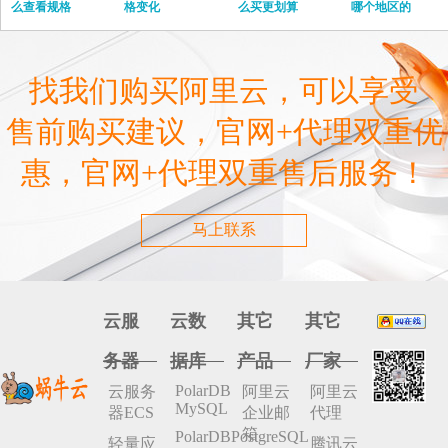
么查看规格
格变化
么买更划算
哪个地区的
找我们购买阿里云，可以享受
售前购买建议，官网+代理双重优
惠，官网+代理双重售后服务！
马上联系
云服
云数
其它
其它
务器
据库
产品
厂家
PolarDB
云服务
阿里云
阿里云
MySQL
器ECS
企业邮
代理
箱
PolarDBPostgreSQL
轻量应
腾讯云