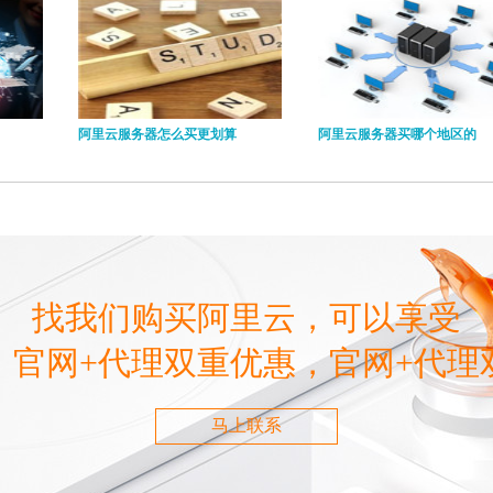
阿里云服务器怎么买更划算
阿里云服务器买哪个地区的
找我们购买阿里云，可以享受
，官网+代理双重优惠，官网+代理
马上联系