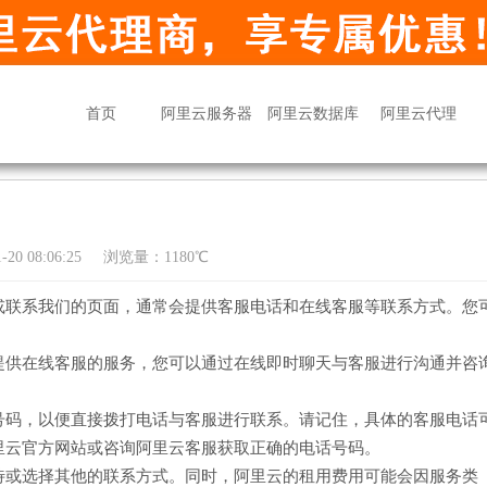
首页
阿里云服务器
阿里云数据库
阿里云代理
20 08:06:25
浏览量：1180℃
或联系我们的页面，通常会提供客服电话和在线客服等联系方式。您
提供在线客服的服务，您可以通过在线即时聊天与客服进行沟通并咨
号码，以便直接拨打电话与客服进行联系。请记住，具体的客服电话
里云官方网站或咨询阿里云客服获取正确的电话号码。
待或选择其他的联系方式。同时，阿里云的租用费用可能会因服务类