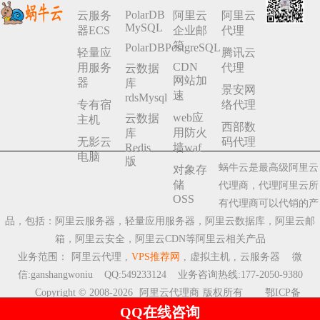
PolarDB
云服务
阿里云
阿里云
MySQL
器ECS
企业邮
代理
箱
PolarDBPostgreSQL
轻量应
腾讯云
CDN
用服务
代理
云数据
网站加
器
库
景安网
速
rdsMysql
专有宿
络代理
web应
云数据
主机
西部数
用防火
库
无影云
码代理
Redis
墙waf
电脑
版
蜗牛云是最高级阿里云
对象存
储
代理商，代理阿里云所
OSS
有代理商可以代销的产
品，包括：阿里云服务器，轻量应用服务器，阿里云数据库，阿里云邮
箱，阿里云安全，阿里云CDN等阿里云相关产品
业务范围：
阿里云代理
,
VPS推荐网
,
虚拟主机
,
云服务器
微
信:ganshangwoniu QQ:549233124 业务咨询热线:177-2050-9380
Copyright © 2008-2026
阿里云代理商
版权所有
鄂ICP备
QQ在线咨询
2023009510号-8