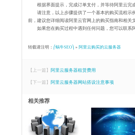
根据界面提示，完成订单支付，并等待阿里云完
请注意，以上步骤提供了一个基本的购买流程示
前，建议您详细阅读阿里云官网上的购买指南和相关
如果您在购买过程中遇到任何问题，您可以联系
转载请注明：
⎛蜗牛SEO⎞
»
阿里云购买的云服务器
【上一篇】
阿里云服务器租赁费用
【下一篇】
阿里云服务器网站搭设注意事项
相关推荐