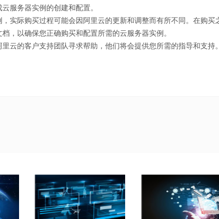
成云服务器实例的创建和配置。
例，实际购买过程可能会因阿里云的更新和调整而有所不同。在购买
文档，以确保您正确购买和配置所需的云服务器实例。
阿里云的客户支持团队寻求帮助，他们将会提供您所需的指导和支持