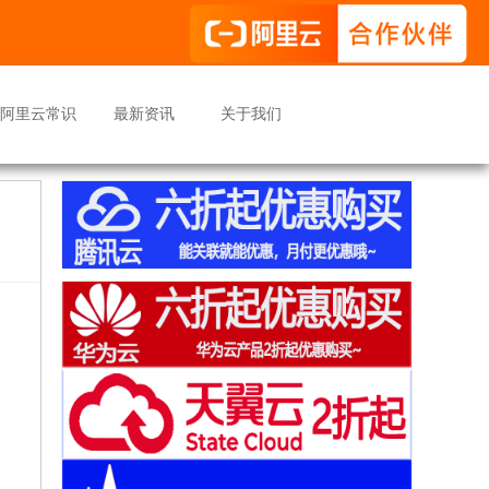
阿里云常识
最新资讯
关于我们