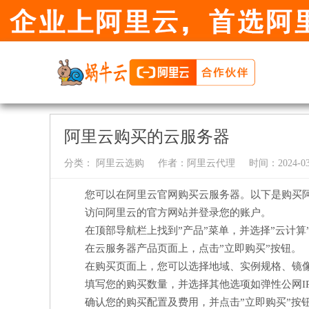
阿里云购买的云服务器
分类：
阿里云选购
作者：
阿里云代理
时间：2024-03-
您可以在阿里云官网购买云服务器。以下是购买
访问阿里云的官方网站并登录您的账户。
在顶部导航栏上找到”产品”菜单，并选择”云计算
在云服务器产品页面上，点击”立即购买”按钮。
在购买页面上，您可以选择地域、实例规格、镜
填写您的购买数量，并选择其他选项如弹性公网I
确认您的购买配置及费用，并点击”立即购买”按