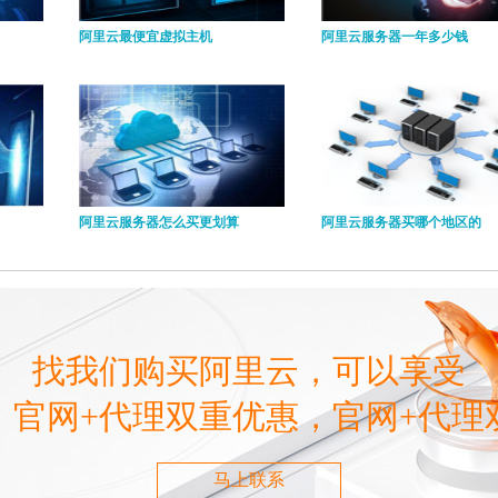
阿里云最便宜虚拟主机
阿里云服务器一年多少钱
阿里云服务器怎么买更划算
阿里云服务器买哪个地区的
找我们购买阿里云，可以享受
，官网+代理双重优惠，官网+代理
马上联系