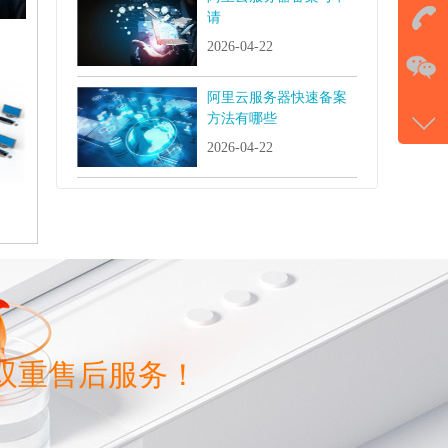
击马
请
2026-04-22
在
阿里云服务器快速备案
电话
方法有哪些
177-
2026-04-22
微信
gans
双重售后服务！