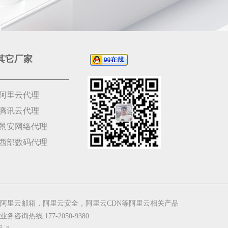
其它厂家
阿里云代理
腾讯云代理
景安网络代理
西部数码代理
阿里云邮箱，阿里云安全，阿里云CDN等阿里云相关产品
 业务咨询热线:177-2050-9380