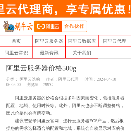
首页
阿里云服务器
阿里云数据库
阿里云代理
阿里云常识
最新资讯
关于我们
阿里云服务器价格500g
分类：
阿里云选购
作者：
阿里云代理
时间：2024-04-10
06:05:00
浏览量：799℃
阿里云服务器的价格会根据多种因素而变化，包括服务器
配置、地域、使用时长等。此外，阿里云也会不断调整价格，
因此价格也会有所变动。
建议您登录阿里云官网，选择云服务器ECS产品，然后根
据您的需求选择适合的配置和地域，系统会自动显示对应的价