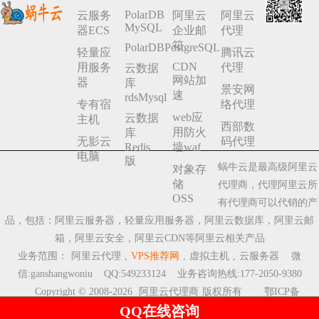
PolarDB
云服务
阿里云
阿里云
MySQL
器ECS
企业邮
代理
箱
PolarDBPostgreSQL
轻量应
腾讯云
CDN
用服务
代理
云数据
网站加
器
库
景安网
速
rdsMysql
专有宿
络代理
web应
云数据
主机
西部数
用防火
库
无影云
码代理
Redis
墙waf
电脑
版
蜗牛云是最高级阿里云
对象存
储
代理商，代理阿里云所
OSS
有代理商可以代销的产
品，包括：阿里云服务器，轻量应用服务器，阿里云数据库，阿里云邮
箱，阿里云安全，阿里云CDN等阿里云相关产品
业务范围：
阿里云代理
,
VPS推荐网
,
虚拟主机
,
云服务器
微
信:ganshangwoniu QQ:549233124 业务咨询热线:177-2050-9380
Copyright © 2008-2026
阿里云代理商
版权所有
鄂ICP备
QQ在线咨询
2023009510号-8