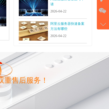
请
在
2026-04-22
电话
阿里云服务器快速备案
177-
方法有哪些
微信
2026-04-22
gans
双重售后服务！